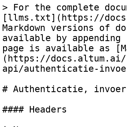
> For the complete documentation index, see [llms.txt](https://docs.altum.ai/llms.txt). Markdown versions of documentation pages are available by appending `.md` to page URLs; this page is available as [Markdown](https://docs.altum.ai/financieren/wws-punten-api/authenticatie-invoer-en-resultaat.md).

# Authenticatie, invoer en resultaat

#### Headers

| Name                                           | Type   | Description                                                                      |
| ---------------------------------------------- | ------ | -------------------------------------------------------------------------------- |
| x-api-key<mark style="color:red;">\*</mark>    | string | Unieke API-sleutel van Altum. Maak er een via Mopsus (<https://mopsus.altum.ai>) |
| Content-Type<mark style="color:red;">\*</mark> | string | application/json                                                                 |

## Haal wws-punten ophalen voor een woonruimte die een zelfstandige woning vormt, op basis van de regels van versie 01-01-2025

<mark style="color:green;">`POST`</mark> `https://api.altum.ai/wws/01012025`

#### Request Body

| Veld                                    | Type              | Toegestane Waarden & Beschrijving                                                                                                                                                                                                                                                                                                                                                                                                                 |
| --------------------------------------- | ----------------- | ------------------------------------------------------------------------------------------------------------------------------------------------------------------------------------------------------------------------------------------------------------------------------------------------------------------------------------------------------------------------------------------------------------------------------------------------- |
| `house_type`                            | String            | Specificeert het woningtype. Moet een van de volgende zijn: `Eengezinswoning`, `Meergezinswoning`, `Duplexwoning`.                                                                                                                                                                                                                                                                                                                                |
| `rooms`                                 | Array van Objects | Lijst van primaire leefruimtes (slaapkamers, woonkamers) en andere secundaire ruimtes (gangen, etc.).                                                                                                                                                                                                                                                                                                                                             |
| `rooms[].type_of_room`                  | String            | `'room'` voor primaire ruimtes (1 punt/m²) of `'other'` voor secundaire ruimtes (0.75 punten/m²).                                                                                                                                                                                                                                                                                                                                                 |
| `rooms[].surface_area`                  | Float             | Oppervlakte van de ruimte in vierkante meters (m²).                                                                                                                                                                                                                                                                                                                                                                                               |
| `rooms[].shared_addresses`              | Integer           | Aantal adressen dat deze ruimte deelt. `1` voor een privéruimte.                                                                                                                                                                                                                                                                                                                                                                                  |
| `rooms[].heated`                        | Boolean           | `true` als de ruimte wordt verwarmd, anders `false`.                                                                                                                                                                                                                                                                                                                                                                                              |
| `rooms[].cooled`                        | Boolean           | `true` als de ruimte mechanische koeling heeft, anders `false`.                                                                                                          