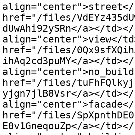
align="center">street</
href="/files/VdEYz435dU
dUwAhi92ySRn</a></td></
align="center">view</td
href="/files/0Qx9sfXQih
ihAq2cd3puMY</a></td></
align="center">no_build
href="/files/tuFhFQlkyj
yjgn7jlB8Vsr</a></td></
align="center">facade</
href="/files/SpXpnthDE0
E0v1GneqouZp</a></td></