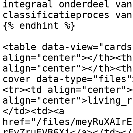
integraal onderdeel van
classificatieproces van
{% endhint %}

<table data-view="cards
align="center"></th><th
align="center"></th><th
cover data-type="files"
<tr><td align="center">
align="center">living_r
</td><td><a 
href="/files/meyRuXAIrE
rEyZruEVB6Xi</a></td></