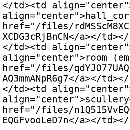
</td><td align="center"
align="center">hall_cor
href="/files/rdMSScM8XC
XCDG3cRjBnCN</a></td></
</td><td align="center"
align="center">room (em
href="/files/qdYJO77UAQ
AQ3mmANpR6g7</a></td></
</td><td align="center"
align="center">scullery
href="/files/n1Q515VvEQ
EQGFvooLeD7n</a></td></