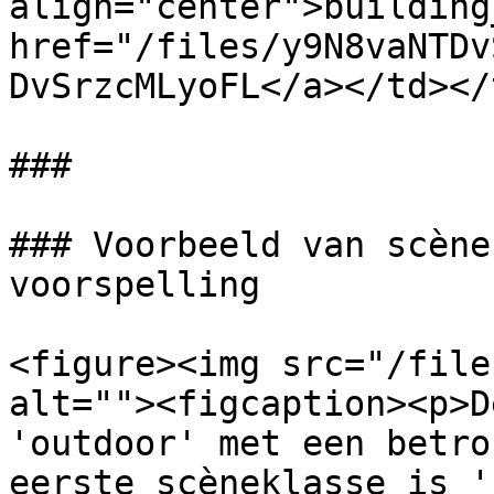
align="center">building
href="/files/y9N8vaNTDv
DvSrzcMLyoFL</a></td></
###

### Voorbeeld van scène
voorspelling

<figure><img src="/file
alt=""><figcaption><p>D
'outdoor' met een betro
eerste scèneklasse is '