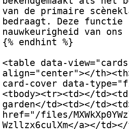
bekendgemaakt als het b
van de primaire scènekl
bedraagt. Deze functie 
nauwkeurigheid van ons 
{% endhint %}

<table data-view="cards
align="center"></th><th
card-cover data-type="f
<tbody><tr><td></td><td
garden</td><td></td><td>
href="/files/MXWkXp0YWz
Wzllzx6culXm</a></td></