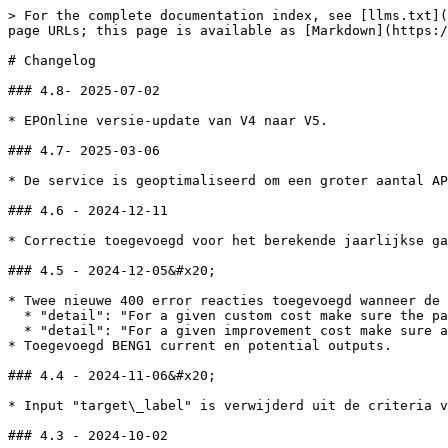
> For the complete documentation index, see [llms.txt](https://docs.altum.ai/llms.txt). Markdown versions of documentation pages are available by appending `.md` to page URLs; this page is available as [Markdown](https://docs.altum.ai/verduurzamen/verduurzaming-api/changelog.md).

# Changelog

### 4.8- 2025-07-02

* EPOnline versie-update van V4 naar V5.

### 4.7- 2025-03-06

* De service is geoptimaliseerd om een ​​groter aantal API-verzoeken beter te kunnen verwerken

### 4.6 - 2024-12-11

* Correctie toegevoegd voor het berekende jaarlijkse gasverbruik "gas\_usage", gebaseerd op statistische gemiddelden van huizen in Nederland.

### 4.5 - 2024-12-05&#x20;

* Twee nieuwe 400 error reacties toegevoegd wanneer de gebruiker niet de vereiste parameters van een custom kost of een verbeteringskost opgeeft.
  * "detail": "For a given custom cost make sure the parameter 'value' is provided." &#x20;
  * "detail": "For a given improvement cost make sure all four parameters: 'material', 'work', 'saving\_material' and 'saving\_work' are provided."&#x20;
* Toegevoegd BENG1 current en potential outputs.

### 4.4 - 2024-11-06&#x20;

* Input "target\_label" is verwijderd uit de criteria voor het toepassen van aanvullende maatregel informatie.

### 4.3 - 2024-10-02

* Toevoeging "points" output per maatregel. Deze punten worden gebruikt om de "comfortscore" te berekenen. Zie [Comfortscore](/verduurzamen/verduurzaming-api/comfort-score.md).

### 4.2 - 2024-09-16

* EPOnline versie-update van V3 naar V4.

### 4.1 - 2024-8-23

* De berekening van de huidige maatregelen bijgewerkt om aanvullende maatregelen informatie op te nemen voor een betere nauwkeurigheid, als er geen maatregel input van de gebruiker is.

### 3.25 - 2024-8-16

* Wijzigingen in de input "exclude\_measure". Waarden \[1001, 1002, 2001, 2002] zijn nu beschikbaar, waarde \[8009] is verwijderd.

### 3.24 - 2024-7-31

* Gebruikerswaarde voor invoer zonnepanelen wordt nu correct meegenomen in de berekening van de resultaten per maatregelen
* De berekening van de opgewekte elektriciteit van pv-panelen in de resultaten per maatregelen is aangepast
* Een bug in de berekening van de gaskosten is opgelost&#x20;
* HRe/WKK-ketel is verwijderd als optie voor installatiemaatregel

### 3.23 - 2024-06-21

* De aangepaste waarde voor gasverbruik geldt nu ook voor de output "ResultaatPerMaatregel" in het geval van een hybride warmtepomp.

### 3.22 - 2024-6-18

* Bug opgelost bij het verwerken van aangepaste invoer WP -zonnepanelen die onjuiste resultaten veroorzaken.
* Berekeningsfactor aangepast van de energieoutput van zonnepanelen op BENG2. Verlaagd van 4.756 naar 4.21 om de lokale zonnepanalen input per m2 beter te laten aansluiten.

### 3.21 - 2024-6-14

* Bug opgelost waarbij correctie voor gasverbruik op basis van geleverde waarde niet werd toegepast in het geval van een hybride warmtepomp.

### 3.20 - 2024-04-19

* Nieuwe optionele parameter "replace\_windowframes" - gebruikt om extra verbeteringskosten per glasgerelateerde codes 50002, 50003, 50103, 50203 toe te voegen bij het vervangen van glas en raamkozijnen. De kosten kunt u zien in de PDF bij [kostentabel](https://docs.altum.ai/apis/sustainability-api/cost-table-input). Activeer met "replace\_windowframes" : 1

### 3.19 - 2024-03-14

* Probleem opgelost met incidenteel inconsistente resultaten ve