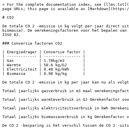
> For the complete documentation index, see [llms.txt](
page URLs; this page is available as [Markdown](https:/
# CO2

De totale CO 2 -emissie in kg volgt per jaar direct uit
biomassa). De omrekeningsfactoren voor het bepalen van 
ISSO 82.

### Conversie factoren CO2

| Energiedrager | Conversie factor |

| ------------- | ---------------- |

| Gas           | 1.78kg/m3        |

| Warmte        | 50.6 kg/GJ       |

| Electriciteit | 0.48 kg/kWh      |

| Biomassa      | 0.98 kg/kg       |

De totale CO 2 -emissie in kg per jaar kan nu als volgt
Totaal jaarlijks gasverbruik in m3 maal omrekeningsfact
Totaal jaarlijks warmteverbruik in GJ Omrekenfactor voo
Totaal jaarlijks elektriciteitsverbruik in kWh Omrekeni
Totaal jaarlijks biomassaverbruik in kg Omrekenfactor v
De CO 2 -besparing is het verschil tussen de CO 2 -uits