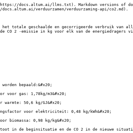
https://docs.altum.ai/llms.txt). Markdown versions of do
/docs.altum.ai/verduurzamen/verduurzaming-api/co2.md).

 het totale geschaalde en gecorrigeerde verbruik van all
de CO 2 -emissie in kg voor elk van de energiedragers vi
 worden bepaald:&#x20;

or voor gas: 1,78kg/m3&#x20;

r warmte: 50,6 kg/GJ&#x20;

ngsfactor voor elektriciteit: 0,48 kg/kWh&#x20;

oor biomassa: 0,98 kg/kg&#x20;

toot in de beginsituatie en de CO 2 in de nieuwe situati