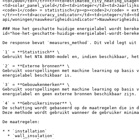
<td>2800</td></tr><tr><td>estimated_city_heating_usage<
<td>solar_panel_yield</td><td>integer</td><td>Jaarlijks
<code>1</code> = statistisch</p><p><code>2</code> = ext
</tr><tr><td>accuracy_indicator</td><td>integer</td><td
api/woningen/nauwkeurigheidsindicator">Nauwkeurigheidsi
### Hoe het geschatte huidige energielabel wordt bereke
id="hoe-het-geschatte-huidige-energielabel-wordt-bereke
De response bevat `measures_method`. Dit veld legt uit 
`1` = **Statistisch** \

Gebruikt het NTA 8800-model en, indien beschikbaar, het
`2` = **Externe bronnen** \

Gebruikt voorspellingen met machine learning op basis v
energielabel beschikbaar is.

`3` = **Gebouwkenmerken** \

Gebruikt voorspellingen met machine learning op basis v
energielabel en geen externe bronnen beschikbaar zijn.

`4` = **Gebruikersinvoer** \

De schatting wordt gebaseerd op de maatregelen die in d
Deze methode wordt gebruikt wanneer de gebruiker minima
De maatregelen:

* * `installation`

  * `wall_insulation`
