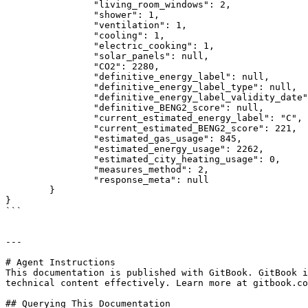
		"living_room_windows": 2,

		"shower": 1,

		"ventilation": 1,

		"cooling": 1,

		"electric_cooking": 1,

		"solar_panels": null,

		"CO2": 2280,

		"definitive_energy_label": null,

		"definitive_energy_label_type": null,

		"definitive_energy_label_validity_date": null,

		"definitive_BENG2_score": null,

		"current_estimated_energy_label": "C",

		"current_estimated_BENG2_score": 221,

		"estimated_gas_usage": 845,

		"estimated_energy_usage": 2262,

		"estimated_city_heating_usage": 0,

		"measures_method": 2,

		"response_meta": null

	}

}

```

---

# Agent Instructions

This documentation is published with GitBook. GitBook i
technical content effectively. Learn more at gitbook.co
## Querying This Documentation
