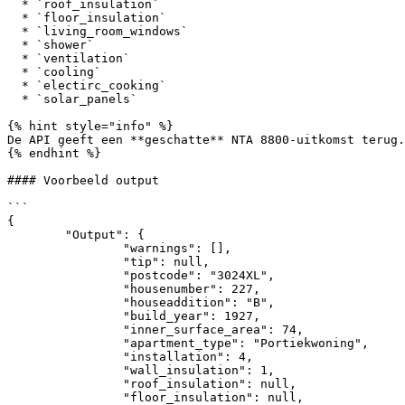
  * `roof_insulation`

  * `floor_insulation`

  * `living_room_windows`

  * `shower`

  * `ventilation`

  * `cooling`

  * `electirc_cooking`

  * `solar_panels`

{% hint style="info" %}

De API geeft een **geschatte** NTA 8800-uitkomst terug.
{% endhint %}

#### Voorbeeld output

```

{

	"Output": {

		"warnings": [],

		"tip": null,

		"postcode": "3024XL",

		"housenumber": 227,

		"houseaddition": "B",

		"build_year": 1927,

		"inner_surface_area": 74,

		"apartment_type": "Portiekwoning",

		"installation": 4,

		"wall_insulation": 1,

		"roof_insulation": null,

		"floor_insulation": null,
