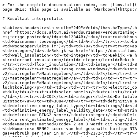
> For the complete documentation index, see [llms.txt](
page URLs; this page is available as [Markdown](https:/
# Resultaat interpretatie

<table><thead><tr><th width="249">Veld</th><th>Type</th
href="https://docs.altum.ai/verduurzamen/verduurzaming-
cijferige postcode</td><td>1234AB</td></tr><tr><td>hous
<td>Huisnummer toevoeging</td><td>A</td></tr><tr><td>bu
<td>Woonoppervlakte (m²)</td><td>70</td></tr><tr><td>ap
<td>integer</td><td>Bekijk <a href="https://docs.altum.
<td>wall_insulation</td><td>integer</td><td>Bekijk <a h
<tr><td>roof_insulation</td><td>integer</td><td>Bekijk 
</tr><tr><td>floor_insulation</td><td>integer</td><td>B
<td>2</td></tr><tr><td>living_room_windows</td><td>inte
v2/maatregelen">Maatregelen</a></td><td>2</td></tr><tr>
v2/maatregelen">Maatregelen</a></td><td>1</td></tr><tr>
v2/maatregelen">Maatregelen</a></td><td>1</td></tr><tr>
luchtkoeling</p></td><td>1</td></tr><tr><td>electric_co
<td>1</td></tr><tr><td>solar_panels</td><td>list</td><t
</td></tr><tr><td>CO2</td><td>integer</td><td>De totale
uitstoot</a></td><td>3084</td></tr><tr><td>definitive_e
<td>definitive_energy_label_type</td><td>string</td><td
<td>definitive_energy_label_validity_date</td><td>strin
<td>definitive_BENG2_score</td><td>integer</td><td>Defi
<td>current_estimated_energy_label</td><td>string</td><
<code>measures_method</code> 2 en 3 wordt dit voorspeld
<td>Numerieke BENG2-score van het geschatte huidige NTA
gasverbruik per jaar in m³.</td><td>2172</td></tr><tr><