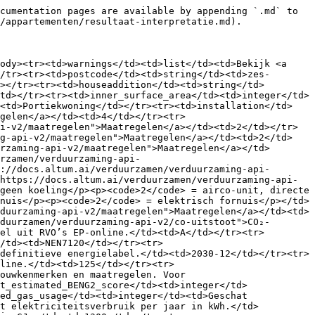
cumentation pages are available by appending `.md` to 
/appartementen/resultaat-interpretatie.md).

ody><tr><td>warnings</td><td>list</td><td>Bekijk <a 
/tr><tr><td>postcode</td><td>string</td><td>zes-
></tr><tr><td>houseaddition</td><td>string</td>
td></tr><tr><td>inner_surface_area</td><td>integer</td>
><td>Portiekwoning</td></tr><tr><td>installation</td>
gelen</a></td><td>4</td></tr><tr>
i-v2/maatregelen">Maatregelen</a></td><td>2</td></tr>
ng-api-v2/maatregelen">Maatregelen</a></td><td>2</td>
rzaming-api-v2/maatregelen">Maatregelen</a></td>
rzamen/verduurzaming-api-
://docs.altum.ai/verduurzamen/verduurzaming-api-
https://docs.altum.ai/verduurzamen/verduurzaming-api-
geen koeling</p><p><code>2</code> = airco-unit, directe 
nuis</p><p><code>2</code> = elektrisch fornuis</p></td>
duurzaming-api-v2/maatregelen">Maatregelen</a></td><td>
duurzamen/verduurzaming-api-v2/co-uitstoot">CO₂-
el uit RVO’s EP-online.</td><td>A</td></tr><tr>
/td><td>NEN7120</td></tr><tr>
definitieve energielabel.</td><td>2030-12</td></tr><tr>
line.</td><td>125</td></tr><tr>
ouwkenmerken en maatregelen. Voor 
t_estimated_BENG2_score</td><td>integer</td>
ed_gas_usage</td><td>integer</td><td>Geschat 
at elektriciteitsverbruik per jaar in kWh.</td>