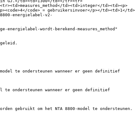
in GJ.</td><td>1300</td></tr><tr>
<tr><td>measures_method</td><td>integer</td><td><p>
p><code>4</code> = gebruikersinvoer</p></td><td>1</td>
8800-energielabel-v2-
ge-energielabel-wordt-berekend-measures_method" 
geleid.

model te ondersteunen wanneer er geen definitief 
l te ondersteunen wanneer er geen definitief 
orden gebruikt om het NTA 8800-model te ondersteunen. 