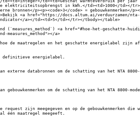
/td><td>integer</td><td>Geschat warmteverbruik per jaar 
e elektriciteitsopbrengst in kWh.</td><td>1000</td></tr>
erne bronnen</p><p><code>3</code> = gebouwkenmerken</p><
>Bekijk <a href="https://docs.altum.ai/verduurzamen/nta-
ndicator</a></td><td>5</td></tr></tbody></table>

nd (`measures_method`) <a href="#hoe-het-geschatte-huidi
nd-measures_method"></a>

hoe de maatregelen en het geschatte energielabel zijn af
 definitieve energielabel.

an externe databronnen om de schatting van het NTA 8800-
an gebouwkenmerken om de schatting van het NTA 8800-mode
e request zijn meegegeven en op de gebouwkenmerken die w
al één maatregel meegeeft.
