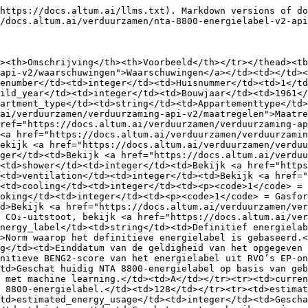
https://docs.altum.ai/llms.txt). Markdown versions of do
/docs.altum.ai/verduurzamen/nta-8800-energielabel-v2-api
><th>Omschrijving</th><th>Voorbeeld</th></tr></thead><tb
api-v2/waarschuwingen">Waarschuwingen</a></td><td></td><
enumber</td><td>integer</td><td>Huisnummer</td><td>1</td
ild_year</td><td>integer</td><td>Bouwjaar</td><td>1961</
artment_type</td><td>string</td><td>Appartementtype</td
ai/verduurzamen/verduurzaming-api-v2/maatregelen">Maatre
ref="https://docs.altum.ai/verduurzamen/verduurzaming-ap
<a href="https://docs.altum.ai/verduurzamen/verduurzami
ekijk <a href="https://docs.altum.ai/verduurzamen/verduu
ger</td><td>Bekijk <a href="https://docs.altum.ai/verduu
<td>shower</td><td>integer</td><td>Bekijk <a href="https
<td>ventilation</td><td>integer</td><td>Bekijk <a href="
<td>cooling</td><td>integer</td><td><p><code>1</code> = 
oking</td><td>integer</td><td><p><code>1</code> = Gasfor
d>Bekijk <a href="https://docs.altum.ai/verduurzamen/ver
 CO₂-uitstoot, bekijk <a href="https://docs.altum.ai/ver
nergy_label</td><td>string</td><td>Definitief energielab
>Norm waarop het definitieve energielabel is gebaseerd.<
g</td><td>Einddatum van de geldigheid van het opgegeven 
nitieve BENG2-score van het energielabel uit RVO’s EP-on
td>Geschat huidig NTA 8800-energielabel op basis van geb
 met machine learning.</td><td>A</td></tr><tr><td>curren
 8800-energielabel.</td><td>128</td></tr><tr><td>estimat
td>estimated_energy_usage</td><td>integer</td><td>Gesch