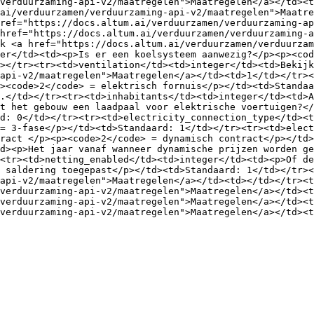
verduurzaming-api-v2/maatregelen">Maatregelen</a></td><t
ai/verduurzamen/verduurzaming-api-v2/maatregelen">Maatre
ref="https://docs.altum.ai/verduurzamen/verduurzaming-ap
href="https://docs.altum.ai/verduurzamen/verduurzaming-a
k <a href="https://docs.altum.ai/verduurzamen/verduurzam
er</td><td><p>Is er een koelsysteem aanwezig?</p><p><cod
></tr><tr><td>ventilation</td><td>integer</td><td>Bekijk
api-v2/maatregelen">Maatregelen</a></td><td>1</td></tr><
><code>2</code> = elektrisch fornuis</p></td><td>Standaa
.</td></tr><tr><td>inhabitants</td><td>integer</td><td>A
t het gebouw een laadpaal voor elektrische voertuigen?</
d: 0</td></tr><tr><td>electricity_connection_type</td><t
= 3-fase</p></td><td>Standaard: 1</td></tr><tr><td>elect
ract </p><p><code>2</code> = dynamisch contract</p></td>
d><p>Het jaar vanaf wanneer dynamische prijzen worden ge
<tr><td>netting_enabled</td><td>integer</td><td><p>Of de
 saldering toegepast</p></td><td>Standaard: 1</td></tr><
api-v2/maatregelen">Maatregelen</a></td><td></td></tr><t
verduurzaming-api-v2/maatregelen">Maatregelen</a></td><t
verduurzaming-api-v2/maatregelen">Maatregelen</a></td><t
verduurzaming-api-v2/maatregelen">Maatregelen</a></td><t