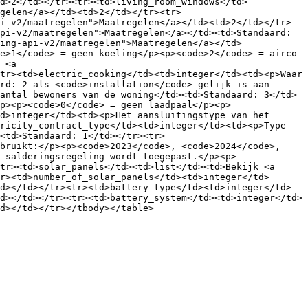
d>2</td></tr><tr><td>living_room_windows</td>
gelen</a></td><td>2</td></tr><tr>
i-v2/maatregelen">Maatregelen</a></td><td>2</td></tr>
pi-v2/maatregelen">Maatregelen</a></td><td>Standaard: 
ing-api-v2/maatregelen">Maatregelen</a></td>
e>1</code> = geen koeling</p><p><code>2</code> = airco-
 <a 
tr><td>electric_cooking</td><td>integer</td><td><p>Waar 
rd: 2 als <code>installation</code> gelijk is aan 
antal bewoners van de woning</td><td>Standaard: 3</td>
p><p><code>0</code> = geen laadpaal</p><p>
d>integer</td><td><p>Het aansluitingstype van het 
ricity_contract_type</td><td>integer</td><td><p>Type 
<td>Standaard: 1</td></tr><tr>
bruikt:</p><p><code>2023</code>, <code>2024</code>, 
 salderingsregeling wordt toegepast.</p><p>
tr><td>solar_panels</td><td>list</td><td>Bekijk <a 
r><td>number_of_solar_panels</td><td>integer</td>
d></td></tr><tr><td>battery_type</td><td>integer</td>
d></td></tr><tr><td>battery_system</td><td>integer</td>
d></td></tr></tbody></table>
