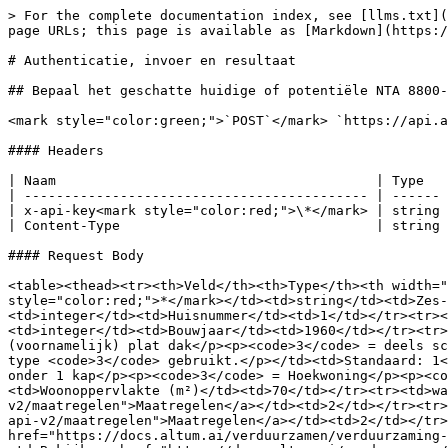
> For the complete documentation index, see [llms.txt](
page URLs; this page is available as [Markdown](https:/
# Authenticatie, invoer en resultaat

## Bepaal het geschatte huidige of potentiële NTA 8800-
<mark style="color:green;">`POST`</mark> `https://api.a
#### Headers

| Naam                                        | Type   
| ------------------------------------------- | ------ 
| x-api-key<mark style="color:red;">\*</mark> | string 
| Content-Type                                | string 
#### Request Body

<table><thead><tr><th>Veld</th><th>Type</th><th width="
style="color:red;">*</mark></td><td>string</td><td>Zes-
<td>integer</td><td>Huisnummer</td><td>1</td></tr><tr><
<td>integer</td><td>Bouwjaar</td><td>1960</td></tr><tr>
(voornamelijk) plat dak</p><p><code>3</code> = deels sc
type <code>3</code> gebruikt.</p></td><td>Standaard: 1<
onder 1 kap</p><p><code>3</code> = Hoekwoning</p><p><c
<td>Woonoppervlakte (m²)</td><td>70</td></tr><tr><td>wa
v2/maatregelen">Maatregelen</a></td><td>2</td></tr><tr>
api-v2/maatregelen">Maatregelen</a></td><td>2</td></tr>
href="https://docs.altum.ai/verduurzamen/verduurzaming-