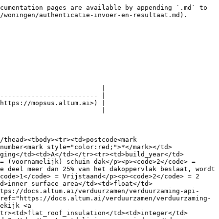
cumentation pages are available by appending `.md` to 
/woningen/authenticatie-invoer-en-resultaat.md).

                          |

------------------------- |

https://mopsus.altum.ai>) |

                          |

/thead><tbody><tr><td>postcode<mark 
number<mark style="color:red;">*</mark></td>
ging</td><td>A</td></tr><tr><td>build_year</td>
= (voornamelijk) schuin dak</p><p><code>2</code> = 
e deel meer dan 25% van het dakoppervlak beslaat, wordt 
code>1</code> = Vrijstaand</p><p><code>2</code> = 2 
d>inner_surface_area</td><td>float</td>
tps://docs.altum.ai/verduurzamen/verduurzaming-api-
ref="https://docs.altum.ai/verduurzamen/verduurzaming-
ekijk <a 
tr><td>flat_roof_insulation</td><td>integer</td>