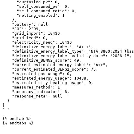
      "curtailed_pv": 0,

      "self_consumed_pv": 0,

      "self_consumed_ratio": 0,

      "netting_enabled": 1

    },

    "battery": null,

    "CO2": 2299,

    "grid_import": 10436,

    "grid_feed": 0,

    "electricity_need": 10436,

    "definitive_energy_label": "A+++",

    "definitive_energy_label_type": "NTA 8800:2024 (basisopname woningbouw)",

    "definitive_energy_label_validity_date": "2036-1",

    "definitive_BENG2_score": 49,

    "current_estimated_energy_label": "A++",

    "current_estimated_BENG2_score": 75,

    "estimated_gas_usage": 0,

    "estimated_energy_usage": 10438,

    "estimated_city_heating_usage": 0,

    "measures_method": 1,

    "accuracy_indicator": 6,

    "response_meta": null

  }

}

```

{% endtab %}

{% endtabs %}
