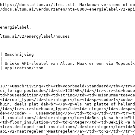
https://docs.altum.ai/llms.txt). Markdown versions of do
/docs.altum.ai/verduurzamen/nta-8800-energielabel-v2-api
energielabel.

ltum.ai/v2/energylabel/houses`

| Omschrijving                                          
| ------------------------------------------------------
| Unieke API-sleutel van Altum. Maak er een via Mopsus(<
| application/json                                      
187">Omschrijving</th><th>Voorbeeld/Standaard</th></tr><
cijferige postcode</td><td>1234AB</td></tr><tr><td>house
td>houseaddition</td><td>string</td><td>Huisnummertoevoe
<td>roof_type</td><td>integer</td><td><p><code>1</code> 
huin, deels plat dak<br></p><p>Als het platte of hellend
/td></tr><tr><td>house_type</td><td>integer</td><td><p><
ode>4</code> = Tussenwoning</p></td><td>2</td></tr><tr><t
ll_insulation</td><td>integer</td><td>Bekijk <a href="ht
<td>floor_insulation</td><td>integer</td><td>Bekijk <a h
<tr><td>sloped_roof_insulation</td><td>integer</td><td>B
api-v2/maatregelen">Maatregelen</a></td><td>2</td></tr><