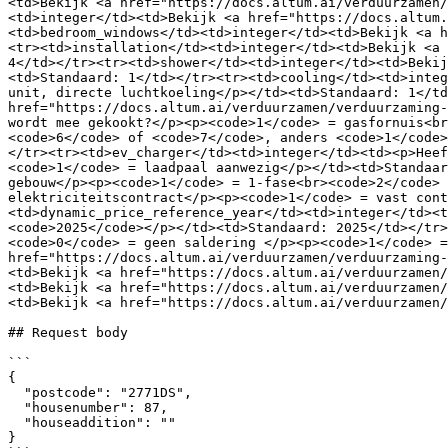
<td>Bekijk <a href="https://docs.altum.ai/verduurzamen/
<td>integer</td><td>Bekijk <a href="https://docs.altum.
<td>bedroom_windows</td><td>integer</td><td>Bekijk <a h
<tr><td>installation</td><td>integer</td><td>Bekijk <a 
4</td></tr><tr><td>shower</td><td>integer</td><td>Bekij
<td>Standaard: 1</td></tr><tr><td>cooling</td><td>integ
unit, directe luchtkoeling</p></td><td>Standaard: 1</td
href="https://docs.altum.ai/verduurzamen/verduurzaming-
wordt mee gekookt?</p><p><code>1</code> = gasfornuis<br
<code>6</code> of <code>7</code>, anders <code>1</code>
</tr><tr><td>ev_charger</td><td>integer</td><td><p>Heef
<code>1</code> = laadpaal aanwezig</p></td><td>Standaar
gebouw</p><p><code>1</code> = 1-fase<br><code>2</code> 
elektriciteitscontract</p><p><code>1</code> = vast cont
<td>dynamic_price_reference_year</td><td>integer</td><t
<code>2025</code></p></td><td>Standaard: 2025</td></tr>
<code>0</code> = geen saldering </p><p><code>1</code> =
href="https://docs.altum.ai/verduurzamen/verduurzaming-
<td>Bekijk <a href="https://docs.altum.ai/verduurzamen/
<td>Bekijk <a href="https://docs.altum.ai/verduurzamen/
<td>Bekijk <a href="https://docs.altum.ai/verduurzamen/
## Request body

```

{

  "postcode": "2771DS",

  "housenumber": 87,

  "houseaddition": ""

}
