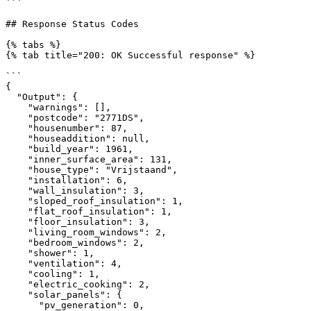
```

## Response Status Codes

{% tabs %}

{% tab title="200: OK Successful response" %}

```

{

  "Output": {

    "warnings": [],

    "postcode": "2771DS",

    "housenumber": 87,

    "houseaddition": null,

    "build_year": 1961,

    "inner_surface_area": 131,

    "house_type": "Vrijstaand",

    "installation": 6,

    "wall_insulation": 3,

    "sloped_roof_insulation": 1,

    "flat_roof_insulation": 1,

    "floor_insulation": 3,

    "living_room_windows": 2,

    "bedroom_windows": 2,

    "shower": 1,

    "ventilation": 4,

    "cooling": 1,

    "electric_cooking": 2,

    "solar_panels": {

      "pv_generation": 0,
